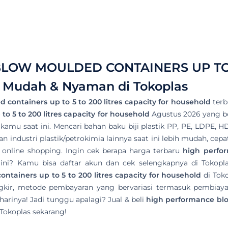
OW MOULDED CONTAINERS UP TO 5
, Mudah & Nyaman di Tokoplas
containers up to 5 to 200 litres capacity for household
terb
 5 to 200 litres capacity for household
Agustus 2026 yang ber
t kamu saat ini. Mencari bahan baku biji plastik PP, PE, LDPE, H
 industri plastik/petrokimia lainnya saat ini lebih mudah, cep
i online shopping. Ingin cek berapa harga terbaru
high perfor
 ini? Kamu bisa daftar akun dan cek selengkapnya di Tokop
tainers up to 5 to 200 litres capacity for household
di Tok
gkir, metode pembayaran yang bervariasi termasuk pembiayaa
arinya! Jadi tunggu apalagi? Jual & beli
high performance blow
Tokoplas sekarang!