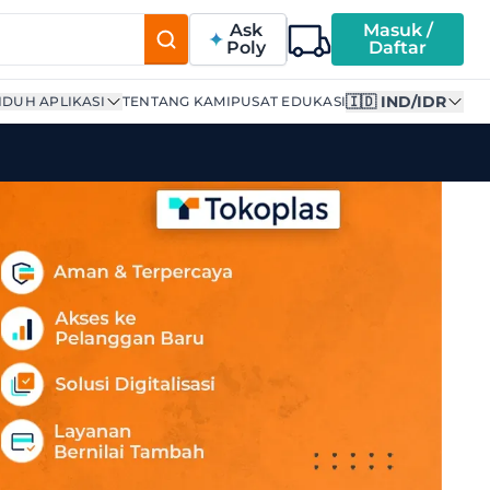
Ask
Masuk /
Poly
Daftar
🇮🇩 IND/IDR
DUH APLIKASI
TENTANG KAMI
PUSAT EDUKASI
Up To 5 To 200 Litres Ca