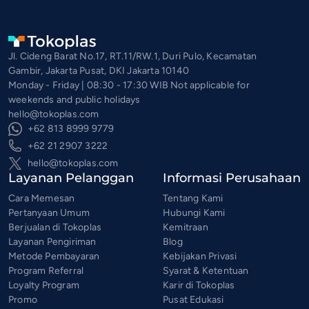
Jl. Cideng Barat No.17, RT.11/RW.1, Duri Pulo, Kecamatan
Gambir, Jakarta Pusat, DKI Jakarta 10140
Monday - Friday | 08:30 - 17:30 WIB Not applicable for
weekends and public holidays
hello@tokoplas.com
+62 813 8999 9779
+62 21 2907 3222
hello@tokoplas.com
Layanan Pelanggan
Informasi Perusahaan
Cara Memesan
Tentang Kami
Pertanyaan Umum
Hubungi Kami
Berjualan di Tokoplas
Kemitraan
Layanan Pengiriman
Blog
Metode Pembayaran
Kebijakan Privasi
Program Referral
Syarat & Ketentuan
Loyalty Program
Karir di Tokoplas
Promo
Pusat Edukasi