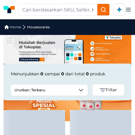
Op
Pencarian Produk "housewares" di T
Home
Housewares
Menunjukkan
0
sampai
0
dari total
0
produk
Filter
Urutkan :
Terbaru