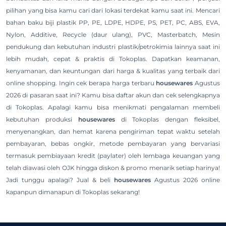
pilihan yang bisa kamu cari dari lokasi terdekat kamu saat ini. Mencari
bahan baku biji plastik PP, PE, LDPE, HDPE, PS, PET, PC, ABS, EVA,
Nylon, Additive, Recycle (daur ulang), PVC, Masterbatch, Mesin
pendukung dan kebutuhan industri plastik/petrokimia lainnya saat ini
lebih mudah, cepat & praktis di Tokoplas. Dapatkan keamanan,
kenyamanan, dan keuntungan dari harga & kualitas yang terbaik dari
online shopping. Ingin cek berapa harga terbaru
housewares
Agustus
2026 di pasaran saat ini? Kamu bisa daftar akun dan cek selengkapnya
di Tokoplas. Apalagi kamu bisa menikmati pengalaman membeli
kebutuhan produksi
housewares
di Tokoplas dengan fleksibel,
menyenangkan, dan hemat karena pengiriman tepat waktu setelah
pembayaran, bebas ongkir, metode pembayaran yang bervariasi
termasuk pembiayaan kredit (paylater) oleh lembaga keuangan yang
telah diawasi oleh OJK hingga diskon & promo menarik setiap harinya!
Jadi tunggu apalagi? Jual & beli
housewares
Agustus 2026 online
kapanpun dimanapun di Tokoplas sekarang!