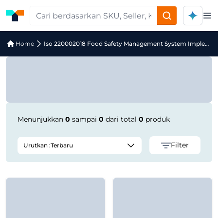
Op
Jual Iso 220002018 Food Safety Man
Home
Iso 220002018 Food Safety Management System Implementation Elearning Course
Menunjukkan
0
sampai
0
dari total
0
produk
Filter
Urutkan :
Terbaru