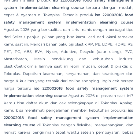
Temukan aneka produk
iso 220002018 food safety management
system implementation elearning course
terbaru dengan mudah,
cepat & nyaman di Tokoplas! Tersedia produk
iso 220002018 food
safety management system implementation elearning course
Agustus 2026 yang berkualitas dan laris manis dengan berbagai tipe
dari Seller / penjual pilihan yang bisa kamu cari dari lokasi terdekat
kamu saat ini. Mencari bahan baku biji plastik PP, PE, LDPE, HDPE, PS,
PET, PC, ABS, EVA, Nylon, Additive, Recycle (daur ulang), PVC,
Masterbatch, Mesin pendukung dan kebutuhan industri
plastik/petrokimia lainnya saat ini lebih mudah, cepat & praktis di
Tokoplas. Dapatkan keamanan, kenyamanan, dan keuntungan dari
harga & kualitas yang terbaik dari online shopping. Ingin cek berapa
harga terbaru
iso 220002018 food safety management system
implementation elearning course
Agustus 2026 di pasaran saat ini?
Kamu bisa daftar akun dan cek selengkapnya di Tokoplas. Apalagi
kamu bisa menikmati pengalaman membeli kebutuhan produksi
iso
220002018 food safety management system implementation
elearning course
di Tokoplas dengan fleksibel, menyenangkan, dan
hemat karena pengiriman tepat waktu setelah pembayaran, bebas