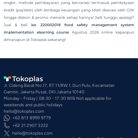
ongkir, metode pembayaran yang bervariasi termasuk pembiayaan
kredit (paylater) oleh lembaga keuangan yang telah diawasi oleh OJK
hingga diskon & promo menarik setiap harinya! Jadi tunggu apalagi?
Jual & beli
iso 220002018 food safety management system
implementation elearning course
Agustus 2026 online kapanpun
dimanapun di Tokoplas sekarang!
Jl. Cideng Barat No.17, RT.11/RW.1, Duri Pulo, Kecamatan
Gambir, Jakarta Pusat, DKI Jakarta 10140
Monday - Friday | 08:30 - 17:30 WIB Not applicable for
weekends and public holidays
hello@tokoplas.com
+62 813 8999 9779
+62 21 2907 3222
hello@tokoplas.com