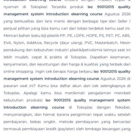
nyaman di Tokoplas! Tersedia produk
iso 90012015 quality
management system introduction elearning course
Agustus 2026
yang berkualitas dan laris manis dengan berbagai tipe dari Seller /
penjual pilihan yang bisa kamu cari dari lokasi terdekat kamu saat ini.
Mencari bahan baku biji plastik PP, PE, LDPE, HDPE, PS, PET, PC, ABS,
EVA, Nylon, Additive, Recycle (daur ulang), PVC, Masterbatch, Mesin
pendukung dan kebutuhan industri plastik/petrokimia lainnya saat ini
lebih mudah, cepat & praktis di Tokoplas. Dapatkan keamanan,
kenyamanan, dan keuntungan dari harga & kualitas yang terbaik dari
online shopping. Ingin cek berapa harga terbaru
iso 90012015 quality
management system introduction elearning course
Agustus 2026 di
pasaran saat ini? Kamu bisa daftar akun dan cek selengkapnya di
Tokoplas. Apalagi kamu bisa menikmati pengalaman membeli
kebutuhan produksi
iso 90012015 quality management system
introduction elearning course
di Tokoplas dengan fleksibel,
menyenangkan, dan hemat karena pengiriman tepat waktu setelah
pembayaran, bebas ongkir, metode pembayaran yang bervariasi
termasuk pembiayaan kredit (paylater) oleh lembaga keuangan yang