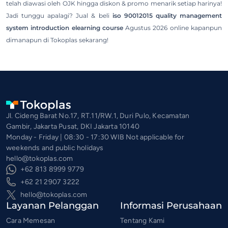
telah diawasi oleh OJK hingga diskon & promo menarik setiap harinya!
Jadi tunggu apalagi? Jual & beli
iso 90012015 quality management
system introduction elearning course
Agustus 2026 online kapanpun
dimanapun di Tokoplas sekarang!
Jl. Cideng Barat No.17, RT.11/RW.1, Duri Pulo, Kecamatan
Gambir, Jakarta Pusat, DKI Jakarta 10140
Monday - Friday | 08:30 - 17:30 WIB Not applicable for
weekends and public holidays
hello@tokoplas.com
+62 813 8999 9779
+62 21 2907 3222
hello@tokoplas.com
Layanan Pelanggan
Informasi Perusahaan
Cara Memesan
Tentang Kami