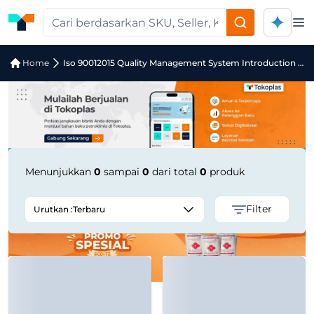
Op
Jual Iso 90012015 Quality Managemen
Home
Iso 90012015 Quality Management System Introduction Elearning Course
Menunjukkan
0
sampai
0
dari total
0
produk
Filter
Urutkan :
Terbaru