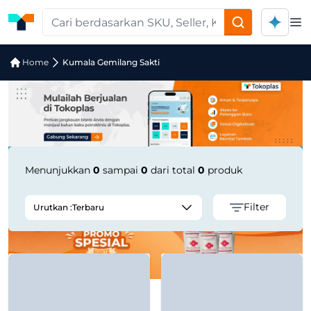
Op
Jual Kumala Gemilang Sakti | Suppli
Home
Kumala Gemilang Sakti
Menunjukkan
0
sampai
0
dari total
0
produk
Filter
Urutkan :
Terbaru