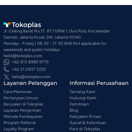
Jl. Cideng Barat No.17, RT.11/RW.1, Duri Pulo, Kecamatan
Gambir, Jakarta Pusat, DKI Jakarta 10140
Monday - Friday | 08:30 - 17:30 WIB Not applicable for
weekends and public holidays
hello@tokoplas.com
+62 813 8999 9779
+62 21 2907 3222
hello@tokoplas.com
Layanan Pelanggan
Informasi Perusahaan
Cara Memesan
Tentang Kami
Pertanyaan Umum
Hubungi Kami
Berjualan di Tokoplas
Kemitraan
Layanan Pengiriman
Blog
Metode Pembayaran
Kebijakan Privasi
Program Referral
Syarat & Ketentuan
Loyalty Program
Karir di Tokoplas