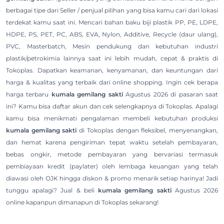
berbagai tipe dari Seller / penjual pilihan yang bisa kamu cari dari lokasi
terdekat kamu saat ini. Mencari bahan baku biji plastik PP, PE, LDPE,
HDPE, PS, PET, PC, ABS, EVA, Nylon, Additive, Recycle (daur ulang),
PVC, Masterbatch, Mesin pendukung dan kebutuhan industri
plastik/petrokimia lainnya saat ini lebih mudah, cepat & praktis di
Tokoplas. Dapatkan keamanan, kenyamanan, dan keuntungan dari
harga & kualitas yang terbaik dari online shopping. Ingin cek berapa
harga terbaru
kumala gemilang sakti
Agustus 2026 di pasaran saat
ini? Kamu bisa daftar akun dan cek selengkapnya di Tokoplas. Apalagi
kamu bisa menikmati pengalaman membeli kebutuhan produksi
kumala gemilang sakti
di Tokoplas dengan fleksibel, menyenangkan,
dan hemat karena pengiriman tepat waktu setelah pembayaran,
bebas ongkir, metode pembayaran yang bervariasi termasuk
pembiayaan kredit (paylater) oleh lembaga keuangan yang telah
diawasi oleh OJK hingga diskon & promo menarik setiap harinya! Jadi
tunggu apalagi? Jual & beli
kumala gemilang sakti
Agustus 2026
online kapanpun dimanapun di Tokoplas sekarang!