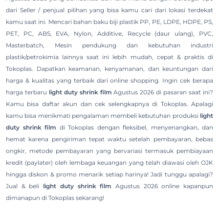
dari Seller / penjual pilihan yang bisa kamu cari dari lokasi terdekat
kamu saat ini. Mencari bahan baku biji plastik PP, PE, LDPE, HDPE, PS,
PET, PC, ABS, EVA, Nylon, Additive, Recycle (daur ulang), PVC,
Masterbatch, Mesin pendukung dan kebutuhan industri
plastik/petrokimia lainnya saat ini lebih mudah, cepat & praktis di
Tokoplas. Dapatkan keamanan, kenyamanan, dan keuntungan dari
harga & kualitas yang terbaik dari online shopping. Ingin cek berapa
harga terbaru
light duty shrink film
Agustus 2026 di pasaran saat ini?
Kamu bisa daftar akun dan cek selengkapnya di Tokoplas. Apalagi
kamu bisa menikmati pengalaman membeli kebutuhan produksi
light
duty shrink film
di Tokoplas dengan fleksibel, menyenangkan, dan
hemat karena pengiriman tepat waktu setelah pembayaran, bebas
ongkir, metode pembayaran yang bervariasi termasuk pembiayaan
kredit (paylater) oleh lembaga keuangan yang telah diawasi oleh OJK
hingga diskon & promo menarik setiap harinya! Jadi tunggu apalagi?
Jual & beli
light duty shrink film
Agustus 2026 online kapanpun
dimanapun di Tokoplas sekarang!