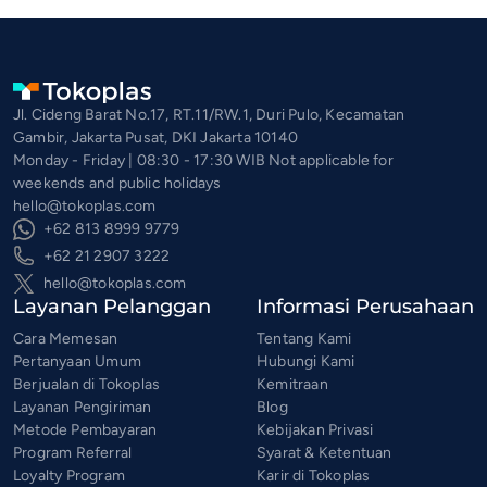
Jl. Cideng Barat No.17, RT.11/RW.1, Duri Pulo, Kecamatan
Gambir, Jakarta Pusat, DKI Jakarta 10140
Monday - Friday | 08:30 - 17:30 WIB Not applicable for
weekends and public holidays
hello@tokoplas.com
+62 813 8999 9779
+62 21 2907 3222
hello@tokoplas.com
Layanan Pelanggan
Informasi Perusahaan
Cara Memesan
Tentang Kami
Pertanyaan Umum
Hubungi Kami
Berjualan di Tokoplas
Kemitraan
Layanan Pengiriman
Blog
Metode Pembayaran
Kebijakan Privasi
Program Referral
Syarat & Ketentuan
Loyalty Program
Karir di Tokoplas