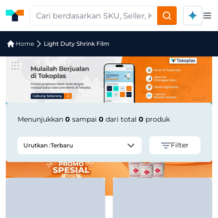
Op
Pencarian Produk "light-duty-shrink-f
Home
Light Duty Shrink Film
Menunjukkan
0
sampai
0
dari total
0
produk
Filter
Urutkan :
Terbaru