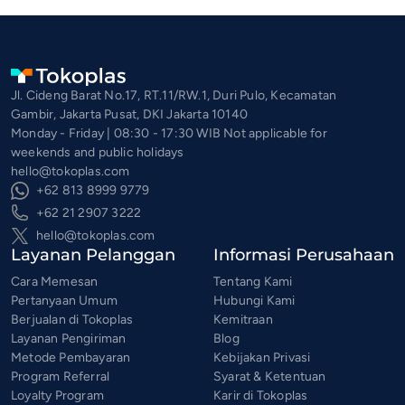
Jl. Cideng Barat No.17, RT.11/RW.1, Duri Pulo, Kecamatan
Gambir, Jakarta Pusat, DKI Jakarta 10140
Monday - Friday | 08:30 - 17:30 WIB Not applicable for
weekends and public holidays
hello@tokoplas.com
+62 813 8999 9779
+62 21 2907 3222
hello@tokoplas.com
Layanan Pelanggan
Informasi Perusahaan
Cara Memesan
Tentang Kami
Pertanyaan Umum
Hubungi Kami
Berjualan di Tokoplas
Kemitraan
Layanan Pengiriman
Blog
Metode Pembayaran
Kebijakan Privasi
Program Referral
Syarat & Ketentuan
Loyalty Program
Karir di Tokoplas