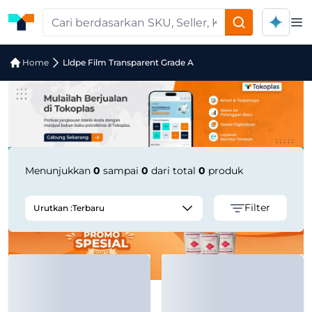
Op
Jual Lldpe Film Transparent Grade A 
Home
Lldpe Film Transparent Grade A
Menunjukkan
0
sampai
0
dari total
0
produk
Filter
Urutkan :
Terbaru