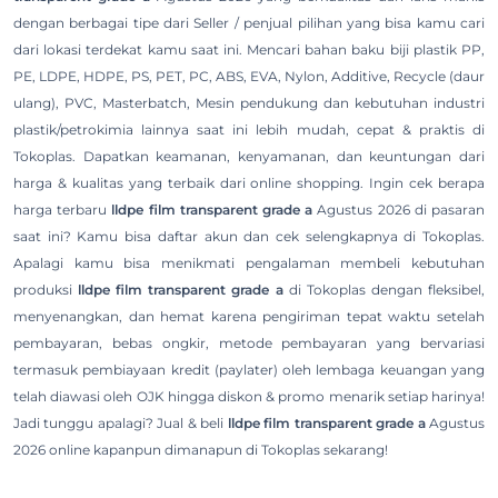
dengan berbagai tipe dari Seller / penjual pilihan yang bisa kamu cari
dari lokasi terdekat kamu saat ini. Mencari bahan baku biji plastik PP,
PE, LDPE, HDPE, PS, PET, PC, ABS, EVA, Nylon, Additive, Recycle (daur
ulang), PVC, Masterbatch, Mesin pendukung dan kebutuhan industri
plastik/petrokimia lainnya saat ini lebih mudah, cepat & praktis di
Tokoplas. Dapatkan keamanan, kenyamanan, dan keuntungan dari
harga & kualitas yang terbaik dari online shopping. Ingin cek berapa
harga terbaru
lldpe film transparent grade a
Agustus 2026 di pasaran
saat ini? Kamu bisa daftar akun dan cek selengkapnya di Tokoplas.
Apalagi kamu bisa menikmati pengalaman membeli kebutuhan
produksi
lldpe film transparent grade a
di Tokoplas dengan fleksibel,
menyenangkan, dan hemat karena pengiriman tepat waktu setelah
pembayaran, bebas ongkir, metode pembayaran yang bervariasi
termasuk pembiayaan kredit (paylater) oleh lembaga keuangan yang
telah diawasi oleh OJK hingga diskon & promo menarik setiap harinya!
Jadi tunggu apalagi? Jual & beli
lldpe film transparent grade a
Agustus
2026 online kapanpun dimanapun di Tokoplas sekarang!