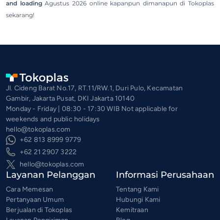
and loading
Agustus 2026 online kapanpun dimanapun di Tokoplas
sekarang!
Jl. Cideng Barat No.17, RT.11/RW.1, Duri Pulo, Kecamatan
Gambir, Jakarta Pusat, DKI Jakarta 10140
Monday - Friday | 08:30 - 17:30 WIB Not applicable for
weekends and public holidays
hello@tokoplas.com
+62 813 8999 9779
+62 21 2907 3222
hello@tokoplas.com
Layanan Pelanggan
Informasi Perusahaan
Cara Memesan
Tentang Kami
Pertanyaan Umum
Hubungi Kami
Berjualan di Tokoplas
Kemitraan