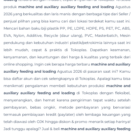
produk
machine and auxiliary auxiliary feeding and loading
Agustus
2026 yang berkualitas dan laris manis dengan berbagai tipe dari Seller /
penjual pilihan yang bisa kamu cari dari lokasi terdekat kamu saat ini.
Mencari bahan baku biji plastik PP, PE, LDPE, HDPE, PS, PET, PC, ABS,
EVA, Nylon, Additive, Recycle (daur ulang), PVC, Masterbatch, Mesin
pendukung dan kebutuhan industri plastik/petrokimia lainnya saat ini
lebih mudah, cepat & praktis di Tokoplas. Dapatkan keamanan,
kenyamanan, dan keuntungan dari harga & kualitas yang terbaik dari
online shopping. Ingin cek berapa harga terbaru
machine and auxiliary
auxiliary feeding and loading
Agustus 2026 di pasaran saat ini? Kamu
bisa daftar akun dan cek selengkapnya di Tokoplas. Apalagi kamu bisa
menikmati pengalaman membeli kebutuhan produksi
machine and
auxiliary auxiliary feeding and loading
di Tokoplas dengan fleksibel,
menyenangkan, dan hemat karena pengiriman tepat waktu setelah
pembayaran, bebas ongkir, metode pembayaran yang bervariasi
termasuk pembiayaan kredit (paylater) oleh lembaga keuangan yang
telah diawasi oleh OJK hingga diskon & promo menarik setiap harinya!
Jadi tunggu apalagi? Jual & beli
machine and auxiliary auxiliary feeding