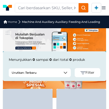
Op
Jual Machine And Auxiliary Auxiliary
Home
Machine And Auxiliary Auxiliary Feeding And Loading
Menunjukkan
0
sampai
0
dari total
0
produk
Filter
Urutkan :
Terbaru