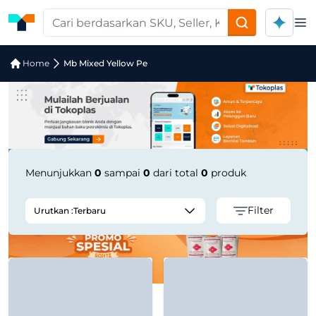
Op
Jual Mb Mixed Yellow Pe | Supplier T
Home
Mb Mixed Yellow Pe
Menunjukkan
0
sampai
0
dari total
0
produk
Filter
Urutkan :
Terbaru