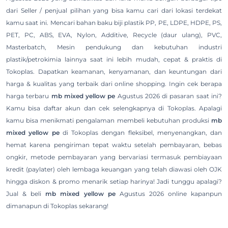
dari Seller / penjual pilihan yang bisa kamu cari dari lokasi terdekat
kamu saat ini. Mencari bahan baku biji plastik PP, PE, LDPE, HDPE, PS,
PET, PC, ABS, EVA, Nylon, Additive, Recycle (daur ulang), PVC,
Masterbatch, Mesin pendukung dan kebutuhan industri
plastik/petrokimia lainnya saat ini lebih mudah, cepat & praktis di
Tokoplas. Dapatkan keamanan, kenyamanan, dan keuntungan dari
harga & kualitas yang terbaik dari online shopping. Ingin cek berapa
harga terbaru
mb mixed yellow pe
Agustus 2026 di pasaran saat ini?
Kamu bisa daftar akun dan cek selengkapnya di Tokoplas. Apalagi
kamu bisa menikmati pengalaman membeli kebutuhan produksi
mb
mixed yellow pe
di Tokoplas dengan fleksibel, menyenangkan, dan
hemat karena pengiriman tepat waktu setelah pembayaran, bebas
ongkir, metode pembayaran yang bervariasi termasuk pembiayaan
kredit (paylater) oleh lembaga keuangan yang telah diawasi oleh OJK
hingga diskon & promo menarik setiap harinya! Jadi tunggu apalagi?
Jual & beli
mb mixed yellow pe
Agustus 2026 online kapanpun
dimanapun di Tokoplas sekarang!