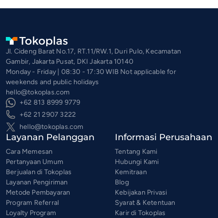
Jl. Cideng Barat No.17, RT.11/RW.1, Duri Pulo, Kecamatan
Gambir, Jakarta Pusat, DKI Jakarta 10140
Monday - Friday | 08:30 - 17:30 WIB Not applicable for
weekends and public holidays
hello@tokoplas.com
+62 813 8999 9779
+62 21 2907 3222
hello@tokoplas.com
Layanan Pelanggan
Informasi Perusahaan
Cara Memesan
Tentang Kami
Pertanyaan Umum
Hubungi Kami
Berjualan di Tokoplas
Kemitraan
Layanan Pengiriman
Blog
Metode Pembayaran
Kebijakan Privasi
Program Referral
Syarat & Ketentuan
Loyalty Program
Karir di Tokoplas