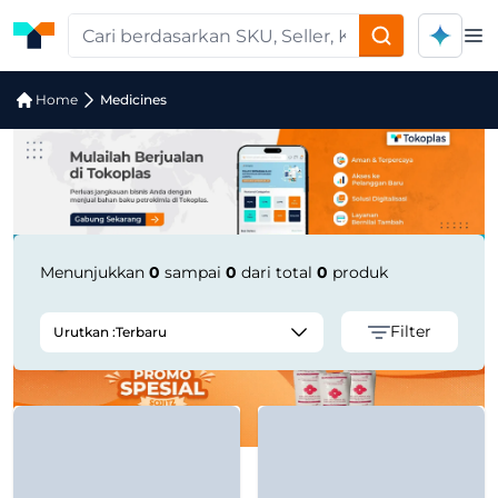
Op
Pencarian Produk "medicines" di Tok
Home
Medicines
Menunjukkan
0
sampai
0
dari total
0
produk
Filter
Urutkan :
Terbaru