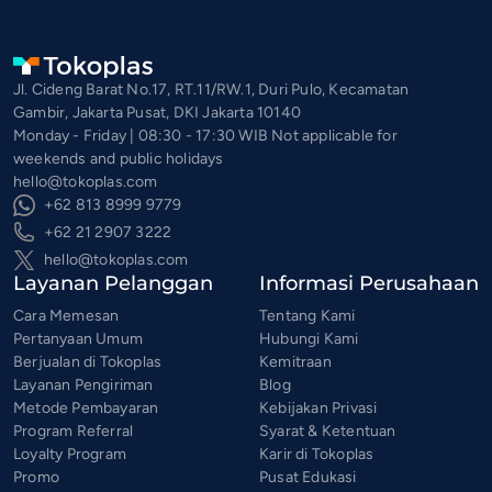
Jl. Cideng Barat No.17, RT.11/RW.1, Duri Pulo, Kecamatan
Gambir, Jakarta Pusat, DKI Jakarta 10140
Monday - Friday | 08:30 - 17:30 WIB Not applicable for
weekends and public holidays
hello@tokoplas.com
+62 813 8999 9779
+62 21 2907 3222
hello@tokoplas.com
Layanan Pelanggan
Informasi Perusahaan
Cara Memesan
Tentang Kami
Pertanyaan Umum
Hubungi Kami
Berjualan di Tokoplas
Kemitraan
Layanan Pengiriman
Blog
Metode Pembayaran
Kebijakan Privasi
Program Referral
Syarat & Ketentuan
Loyalty Program
Karir di Tokoplas
Promo
Pusat Edukasi