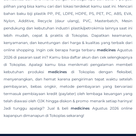
pilihan yang bisa kamu cari dari lokasi terdekat kamu saat ini. Mencari
bahan baku biji plastik PP, PE, LDPE, HDPE, PS, PET, PC, ABS, EVA,
Nylon, Additive, Recycle (daur ulang), PVC, Masterbatch, Mesin
pendukung dan kebutuhan industri plastik/petrokimia lainnya saat ini
lebih mudah, cepat & praktis di Tokoplas. Dapatkan keamanan,
kenyamanan, dan keuntungan dari harga & kualitas yang terbaik dari
online shopping. Ingin cek berapa harga terbaru
medicines
Agustus
2026 di pasaran saat ini? Kamu bisa daftar akun dan cek selengkapnya
di Tokoplas. Apalagi kamu bisa menikmati pengalaman membeli
kebutuhan produksi
medicines
di Tokoplas dengan fleksibel,
menyenangkan, dan hemat karena pengiriman tepat waktu setelah
pembayaran, bebas ongkir, metode pembayaran yang bervariasi
termasuk pembiayaan kredit (paylater) oleh lembaga keuangan yang
telah diawasi oleh OJK hingga diskon & promo menarik setiap harinya!
Jadi tunggu apalagi? Jual & beli
medicines
Agustus 2026 online
kapanpun dimanapun di Tokoplas sekarang!