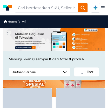
Op
Jual Mfi | Supplier Terpercaya
Home
Mfi
Menunjukkan
0
sampai
0
dari total
0
produk
Filter
Urutkan :
Terbaru