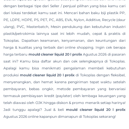
dengan berbagai tipe dari Seller / penjual pilihan yang bisa kamu cari
dari lokasi terdekat kamu saat ini. Mencari bahan baku biji plastik PP,
PE, LDPE, HDPE, PS, PET, PC, ABS, EVA, Nylon, Additive, Recycle (daur
ulang), PVC, Masterbatch, Mesin pendukung dan kebutuhan industri
plastik/petrokimia lainnya saat ini lebih mudah, cepat & praktis di
Tokoplas. Dapatkan keamanan, kenyamanan, dan keuntungan dari
harga & kualitas yang terbaik dari online shopping. Ingin cek berapa
harga terbaru
mould cleaner liquid 20 l prolix
Agustus 2026 di pasaran
saat ini? Kamu bisa daftar akun dan cek selengkapnya di Tokoplas.
Apalagi kamu bisa menikmati pengalaman membeli kebutuhan
produksi
mould cleaner liquid 20 l prolix
di Tokoplas dengan fleksibel,
menyenangkan, dan hemat karena pengiriman tepat waktu setelah
pembayaran, bebas ongkir, metode pembayaran yang bervariasi
termasuk pembiayaan kredit (paylater) oleh lembaga keuangan yang
telah diawasi oleh OJK hingga diskon & promo menarik setiap harinya!
Jadi tunggu apalagi? Jual & beli
mould cleaner liquid 20 l prolix
Agustus 2026 online kapanpun dimanapun di Tokoplas sekarang!