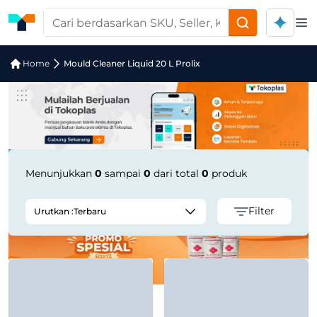
Op
Jual Mould Cleaner Liquid 20 L Prolix
Home
Mould Cleaner Liquid 20 L Prolix
Menunjukkan
0
sampai
0
dari total
0
produk
Filter
Urutkan :
Terbaru