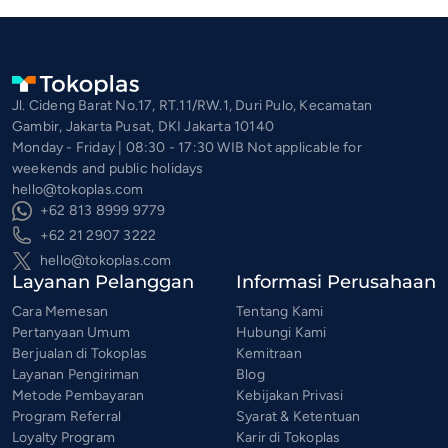
Jl. Cideng Barat No.17, RT.11/RW.1, Duri Pulo, Kecamatan
Gambir, Jakarta Pusat, DKI Jakarta 10140
Monday - Friday | 08:30 - 17:30 WIB Not applicable for
weekends and public holidays
hello@tokoplas.com
+62 813 8999 9779
+62 21 2907 3222
hello@tokoplas.com
Layanan Pelanggan
Informasi Perusahaan
Cara Memesan
Tentang Kami
Pertanyaan Umum
Hubungi Kami
Berjualan di Tokoplas
Kemitraan
Layanan Pengiriman
Blog
Metode Pembayaran
Kebijakan Privasi
Program Referral
Syarat & Ketentuan
Loyalty Program
Karir di Tokoplas