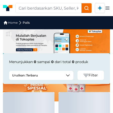
Op
Pencarian Produk "pails" di Tokoplas
Home
Pails
Menunjukkan
0
sampai
0
dari total
0
produk
Filter
Urutkan :
Terbaru