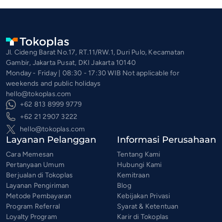
Jl. Cideng Barat No.17, RT.11/RW.1, Duri Pulo, Kecamatan
Gambir, Jakarta Pusat, DKI Jakarta 10140
Monday - Friday | 08:30 - 17:30 WIB Not applicable for
weekends and public holidays
hello@tokoplas.com
+62 813 8999 9779
+62 21 2907 3222
hello@tokoplas.com
Layanan Pelanggan
Informasi Perusahaan
Cara Memesan
Tentang Kami
Pertanyaan Umum
Hubungi Kami
Berjualan di Tokoplas
Kemitraan
Layanan Pengiriman
Blog
Metode Pembayaran
Kebijakan Privasi
Program Referral
Syarat & Ketentuan
Loyalty Program
Karir di Tokoplas