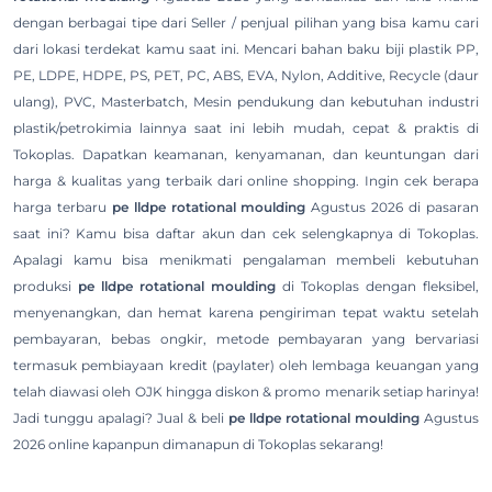
dengan berbagai tipe dari Seller / penjual pilihan yang bisa kamu cari
dari lokasi terdekat kamu saat ini. Mencari bahan baku biji plastik PP,
PE, LDPE, HDPE, PS, PET, PC, ABS, EVA, Nylon, Additive, Recycle (daur
ulang), PVC, Masterbatch, Mesin pendukung dan kebutuhan industri
plastik/petrokimia lainnya saat ini lebih mudah, cepat & praktis di
Tokoplas. Dapatkan keamanan, kenyamanan, dan keuntungan dari
harga & kualitas yang terbaik dari online shopping. Ingin cek berapa
harga terbaru
pe lldpe rotational moulding
Agustus 2026 di pasaran
saat ini? Kamu bisa daftar akun dan cek selengkapnya di Tokoplas.
Apalagi kamu bisa menikmati pengalaman membeli kebutuhan
produksi
pe lldpe rotational moulding
di Tokoplas dengan fleksibel,
menyenangkan, dan hemat karena pengiriman tepat waktu setelah
pembayaran, bebas ongkir, metode pembayaran yang bervariasi
termasuk pembiayaan kredit (paylater) oleh lembaga keuangan yang
telah diawasi oleh OJK hingga diskon & promo menarik setiap harinya!
Jadi tunggu apalagi? Jual & beli
pe lldpe rotational moulding
Agustus
2026 online kapanpun dimanapun di Tokoplas sekarang!