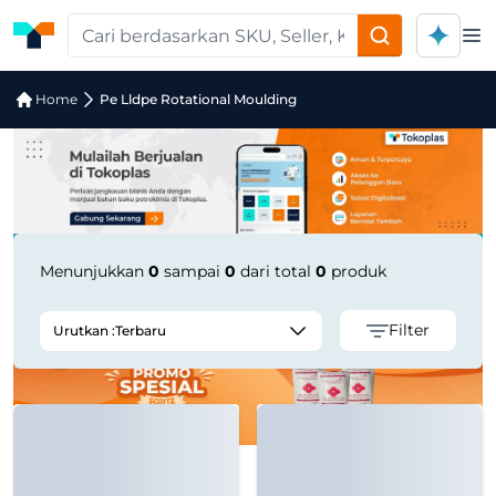
Op
Pencarian Produk "pe-lldpe-rotation
Home
Pe Lldpe Rotational Moulding
Menunjukkan
0
sampai
0
dari total
0
produk
Filter
Urutkan :
Terbaru