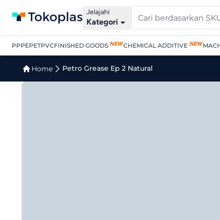
Jelajahi
Kategori
PP
PE
PET
PVC
FINISHED GOODS
CHEMICAL ADDITIVE
MACH
Jual Petro Grease Ep 2 N
Petro Grease Ep 2 Natural
Home