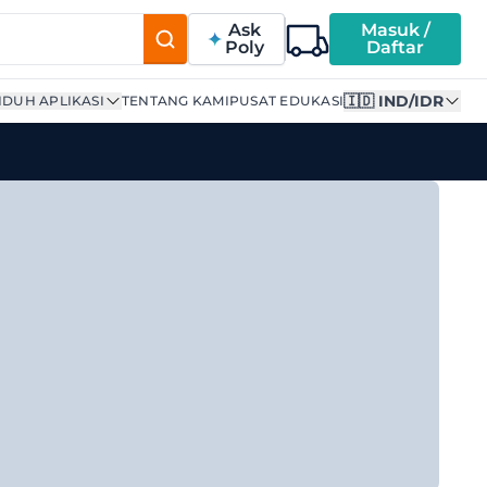
Ask
Masuk /
Poly
Daftar
🇮🇩 IND/IDR
DUH APLIKASI
TENTANG KAMI
PUSAT EDUKASI
aya