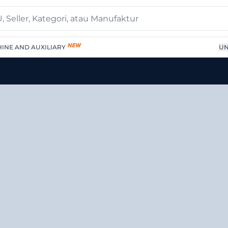
INE AND AUXILIARY
UN
atural | Supplier Terperc