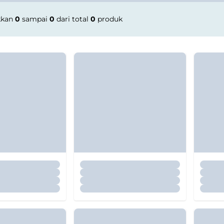
kkan
0
sampai
0
dari total
0
produk