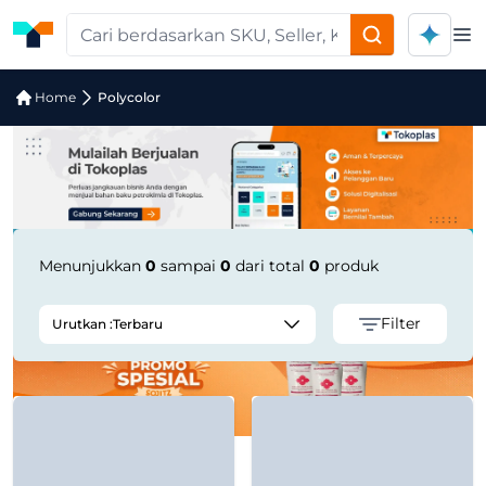
Op
Pencarian Produk "polycolor" di Toko
Home
Polycolor
Menunjukkan
0
sampai
0
dari total
0
produk
Filter
Urutkan :
Terbaru