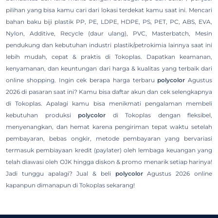
pilihan yang bisa kamu cari dari lokasi terdekat kamu saat ini. Mencari
bahan baku biji plastik PP, PE, LDPE, HDPE, PS, PET, PC, ABS, EVA,
Nylon, Additive, Recycle (daur ulang), PVC, Masterbatch, Mesin
pendukung dan kebutuhan industri plastik/petrokimia lainnya saat ini
lebih mudah, cepat & praktis di Tokoplas. Dapatkan keamanan,
kenyamanan, dan keuntungan dari harga & kualitas yang terbaik dari
online shopping. Ingin cek berapa harga terbaru
polycolor
Agustus
2026 di pasaran saat ini? Kamu bisa daftar akun dan cek selengkapnya
di Tokoplas. Apalagi kamu bisa menikmati pengalaman membeli
kebutuhan produksi
polycolor
di Tokoplas dengan fleksibel,
menyenangkan, dan hemat karena pengiriman tepat waktu setelah
pembayaran, bebas ongkir, metode pembayaran yang bervariasi
termasuk pembiayaan kredit (paylater) oleh lembaga keuangan yang
telah diawasi oleh OJK hingga diskon & promo menarik setiap harinya!
Jadi tunggu apalagi? Jual & beli
polycolor
Agustus 2026 online
kapanpun dimanapun di Tokoplas sekarang!