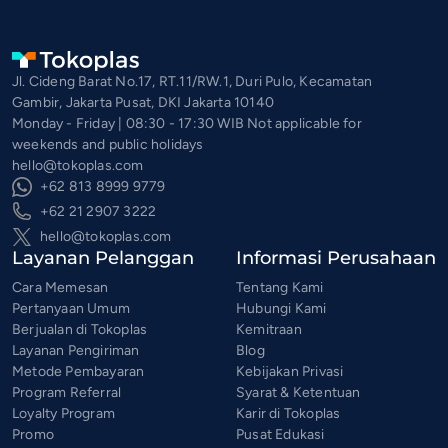
Jl. Cideng Barat No.17, RT.11/RW.1, Duri Pulo, Kecamatan
Gambir, Jakarta Pusat, DKI Jakarta 10140
Monday - Friday | 08:30 - 17:30 WIB Not applicable for
weekends and public holidays
hello@tokoplas.com
+62 813 8999 9779
+62 21 2907 3222
hello@tokoplas.com
Layanan Pelanggan
Informasi Perusahaan
Cara Memesan
Tentang Kami
Pertanyaan Umum
Hubungi Kami
Berjualan di Tokoplas
Kemitraan
Layanan Pengiriman
Blog
Metode Pembayaran
Kebijakan Privasi
Program Referral
Syarat & Ketentuan
Loyalty Program
Karir di Tokoplas
Promo
Pusat Edukasi