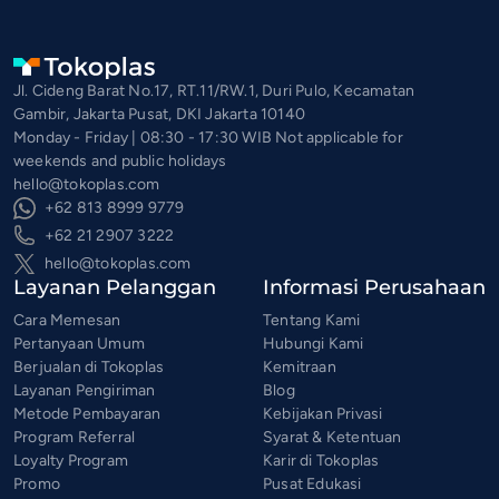
Jl. Cideng Barat No.17, RT.11/RW.1, Duri Pulo, Kecamatan
Gambir, Jakarta Pusat, DKI Jakarta 10140
Monday - Friday | 08:30 - 17:30 WIB Not applicable for
weekends and public holidays
hello@tokoplas.com
+62 813 8999 9779
+62 21 2907 3222
hello@tokoplas.com
Layanan Pelanggan
Informasi Perusahaan
Cara Memesan
Tentang Kami
Pertanyaan Umum
Hubungi Kami
Berjualan di Tokoplas
Kemitraan
Layanan Pengiriman
Blog
Metode Pembayaran
Kebijakan Privasi
Program Referral
Syarat & Ketentuan
Loyalty Program
Karir di Tokoplas
Promo
Pusat Edukasi