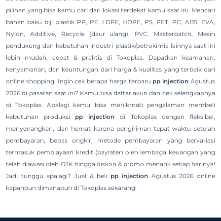
pilihan yang bisa kamu cari dari lokasi terdekat kamu saat ini. Mencari
bahan baku biji plastik PP, PE, LDPE, HDPE, PS, PET, PC, ABS, EVA,
Nylon, Additive, Recycle (daur ulang), PVC, Masterbatch, Mesin
pendukung dan kebutuhan industri plastik/petrokimia lainnya saat ini
lebih mudah, cepat & praktis di Tokoplas. Dapatkan keamanan,
kenyamanan, dan keuntungan dari harga & kualitas yang terbaik dari
online shopping. Ingin cek berapa harga terbaru
pp injection
Agustus
2026 di pasaran saat ini? Kamu bisa daftar akun dan cek selengkapnya
di Tokoplas. Apalagi kamu bisa menikmati pengalaman membeli
kebutuhan produksi
pp injection
di Tokoplas dengan fleksibel,
menyenangkan, dan hemat karena pengiriman tepat waktu setelah
pembayaran, bebas ongkir, metode pembayaran yang bervariasi
termasuk pembiayaan kredit (paylater) oleh lembaga keuangan yang
telah diawasi oleh OJK hingga diskon & promo menarik setiap harinya!
Jadi tunggu apalagi? Jual & beli
pp injection
Agustus 2026 online
kapanpun dimanapun di Tokoplas sekarang!