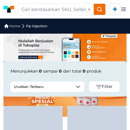
Op
Pencarian Produk "pp-injection" di T
Home
Pp Injection
Menunjukkan
0
sampai
0
dari total
0
produk
Filter
Urutkan :
Terbaru