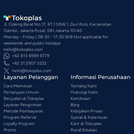
Jl. Cideng Barat No.17, RT.11/RW.1, Duri Pulo, Kecamatan
Gambir, Jakarta Pusat, DKI Jakarta 10140
Monday - Friday | 08:30 - 17:30 WIB Not applicable for
weekends and public holidays
hello@tokoplas.com
+62 813 8999 9779
+62 21 2907 3222
hello@tokoplas.com
Layanan Pelanggan
Informasi Perusahaan
Cara Memesan
Tentang Kami
Pertanyaan Umum
Hubungi Kami
Berjualan di Tokoplas
Kemitraan
Layanan Pengiriman
Blog
Metode Pembayaran
Kebijakan Privasi
Program Referral
Syarat & Ketentuan
Loyalty Program
Karir di Tokoplas
Promo
Pusat Edukasi