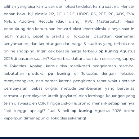
pilihan yang bisa kamu cari dari lokasi terdekat kamu saat ini. Mencari
bahan baku biji plastik PP, PE, LDPE, HDPE, PS, PET, PC, ABS, EVA,
Nylon, Additive, Recycle (daur ulang), PVC, Masterbatch, Mesin
pendukung dan kebutuhan industri plastik/petrokimia lainnya saat ini
lebih mudah, cepat & praktis di Tokoplas. Dapatkan keamanan,
kenyamanan, dan keuntungan dari harga & kualitas yang terbaik dari
online shopping. Ingin cek berapa harga terbaru
pp kuning
Agustus
2026 di pasaran saat ini? Kamu bisa daftar akun dan cek selengkapnya
di Tokoplas. Apalagi kamu bisa menikmati pengalaman membeli
kebutuhan produksi
pp kuning
di Tokoplas dengan fleksibel,
menyenangkan, dan hemat karena pengiriman tepat waktu setelah
pembayaran, bebas ongkir, metode pembayaran yang bervariasi
termasuk pembiayaan kredit (paylater) oleh lembaga keuangan yang
telah diawasi oleh OJK hingga diskon & promo menarik setiap harinya!
Jadi tunggu apalagi? Jual & beli
pp kuning
Agustus 2026 online
kapanpun dimanapun di Tokoplas sekarang!