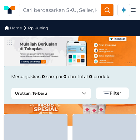
Op
Jual Pp Kuning | Supplier Terpercaya
Home
Pp Kuning
Menunjukkan
0
sampai
0
dari total
0
produk
Filter
Urutkan :
Terbaru