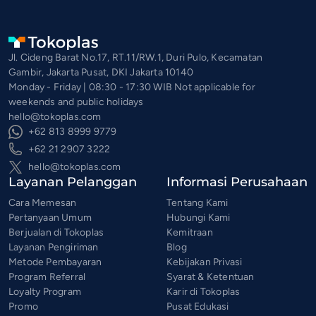
Jl. Cideng Barat No.17, RT.11/RW.1, Duri Pulo, Kecamatan
Gambir, Jakarta Pusat, DKI Jakarta 10140
Monday - Friday | 08:30 - 17:30 WIB Not applicable for
weekends and public holidays
hello@tokoplas.com
+62 813 8999 9779
+62 21 2907 3222
hello@tokoplas.com
Layanan Pelanggan
Informasi Perusahaan
Cara Memesan
Tentang Kami
Pertanyaan Umum
Hubungi Kami
Berjualan di Tokoplas
Kemitraan
Layanan Pengiriman
Blog
Metode Pembayaran
Kebijakan Privasi
Program Referral
Syarat & Ketentuan
Loyalty Program
Karir di Tokoplas
Promo
Pusat Edukasi