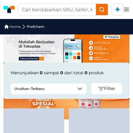
Op
Pencarian Produk "prefchem" di Tok
Home
Prefchem
Menunjukkan
0
sampai
0
dari total
0
produk
Filter
Urutkan :
Terbaru