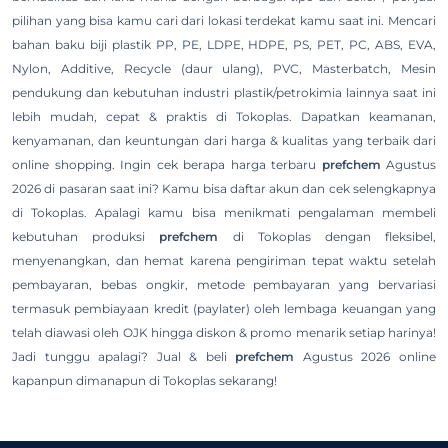
pilihan yang bisa kamu cari dari lokasi terdekat kamu saat ini. Mencari
bahan baku biji plastik PP, PE, LDPE, HDPE, PS, PET, PC, ABS, EVA,
Nylon, Additive, Recycle (daur ulang), PVC, Masterbatch, Mesin
pendukung dan kebutuhan industri plastik/petrokimia lainnya saat ini
lebih mudah, cepat & praktis di Tokoplas. Dapatkan keamanan,
kenyamanan, dan keuntungan dari harga & kualitas yang terbaik dari
online shopping. Ingin cek berapa harga terbaru
prefchem
Agustus
2026 di pasaran saat ini? Kamu bisa daftar akun dan cek selengkapnya
di Tokoplas. Apalagi kamu bisa menikmati pengalaman membeli
kebutuhan produksi
prefchem
di Tokoplas dengan fleksibel,
menyenangkan, dan hemat karena pengiriman tepat waktu setelah
pembayaran, bebas ongkir, metode pembayaran yang bervariasi
termasuk pembiayaan kredit (paylater) oleh lembaga keuangan yang
telah diawasi oleh OJK hingga diskon & promo menarik setiap harinya!
Jadi tunggu apalagi? Jual & beli
prefchem
Agustus 2026 online
kapanpun dimanapun di Tokoplas sekarang!