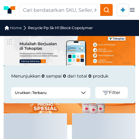
Op
Jual Recycle Pp Sk H1 Block Copolyme
Home
Recycle Pp Sk H1 Block Copolymer
Menunjukkan
0
sampai
0
dari total
0
produk
Filter
Urutkan :
Terbaru