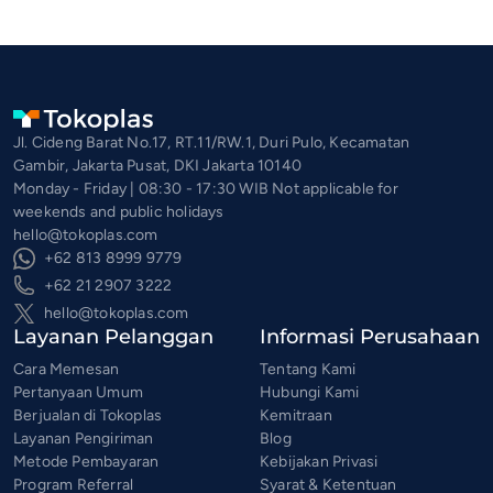
Jl. Cideng Barat No.17, RT.11/RW.1, Duri Pulo, Kecamatan
Gambir, Jakarta Pusat, DKI Jakarta 10140
Monday - Friday | 08:30 - 17:30 WIB Not applicable for
weekends and public holidays
hello@tokoplas.com
+62 813 8999 9779
+62 21 2907 3222
hello@tokoplas.com
Layanan Pelanggan
Informasi Perusahaan
Cara Memesan
Tentang Kami
Pertanyaan Umum
Hubungi Kami
Berjualan di Tokoplas
Kemitraan
Layanan Pengiriman
Blog
Metode Pembayaran
Kebijakan Privasi
Program Referral
Syarat & Ketentuan