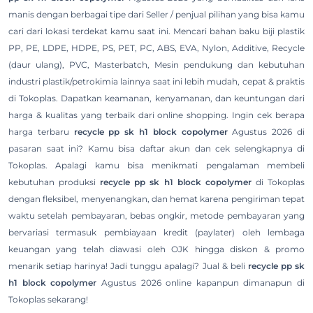
manis dengan berbagai tipe dari Seller / penjual pilihan yang bisa kamu
cari dari lokasi terdekat kamu saat ini. Mencari bahan baku biji plastik
PP, PE, LDPE, HDPE, PS, PET, PC, ABS, EVA, Nylon, Additive, Recycle
(daur ulang), PVC, Masterbatch, Mesin pendukung dan kebutuhan
industri plastik/petrokimia lainnya saat ini lebih mudah, cepat & praktis
di Tokoplas. Dapatkan keamanan, kenyamanan, dan keuntungan dari
harga & kualitas yang terbaik dari online shopping. Ingin cek berapa
harga terbaru
recycle pp sk h1 block copolymer
Agustus 2026 di
pasaran saat ini? Kamu bisa daftar akun dan cek selengkapnya di
Tokoplas. Apalagi kamu bisa menikmati pengalaman membeli
kebutuhan produksi
recycle pp sk h1 block copolymer
di Tokoplas
dengan fleksibel, menyenangkan, dan hemat karena pengiriman tepat
waktu setelah pembayaran, bebas ongkir, metode pembayaran yang
bervariasi termasuk pembiayaan kredit (paylater) oleh lembaga
keuangan yang telah diawasi oleh OJK hingga diskon & promo
menarik setiap harinya! Jadi tunggu apalagi? Jual & beli
recycle pp sk
h1 block copolymer
Agustus 2026 online kapanpun dimanapun di
Tokoplas sekarang!