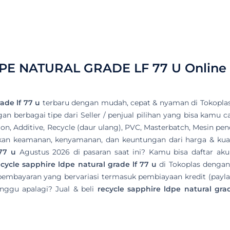
PE NATURAL GRADE LF 77 U
Online
ade lf 77 u
terbaru dengan mudah, cepat & nyaman di Tokoplas
n berbagai tipe dari Seller / penjual pilihan yang bisa kamu ca
ylon, Additive, Recycle (daur ulang), PVC, Masterbatch, Mesin p
atkan keamanan, kenyamanan, dan keuntungan dari harga & kuali
 77 u
Agustus 2026 di pasaran saat ini? Kamu bisa daftar aku
ecycle sapphire ldpe natural grade lf 77 u
di Tokoplas dengan
pembayaran yang bervariasi termasuk pembiayaan kredit (payla
nggu apalagi? Jual & beli
recycle sapphire ldpe natural gra