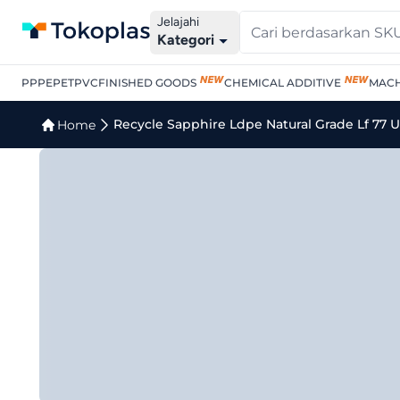
Jelajahi
Kategori
PP
PE
PET
PVC
FINISHED GOODS
CHEMICAL ADDITIVE
MACH
Jual Recycle Sapphire Ld
Recycle Sapphire Ldpe Natural Grade Lf 77 U
Home