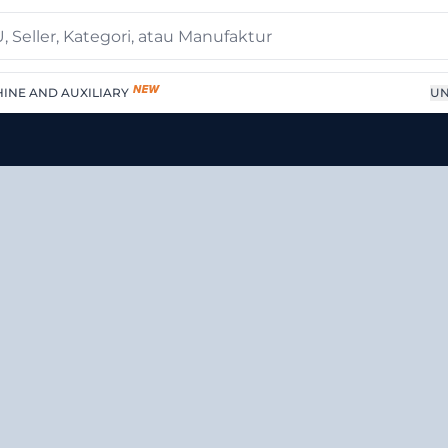
INE AND AUXILIARY
UN
pe Natural Grade Lf 77 U