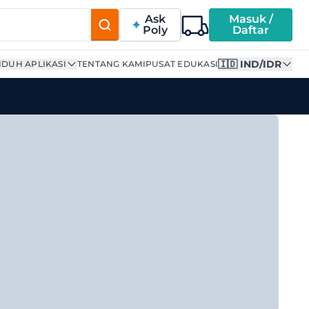
Ask
Masuk /
Poly
Daftar
🇮🇩 IND/IDR
DUH APLIKASI
TENTANG KAMI
PUSAT EDUKASI
 | Supplier Terpercaya