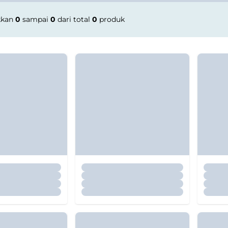
kkan
0
sampai
0
dari total
0
produk