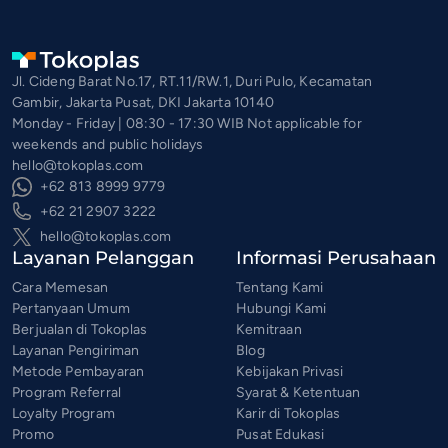
Jl. Cideng Barat No.17, RT.11/RW.1, Duri Pulo, Kecamatan
Gambir, Jakarta Pusat, DKI Jakarta 10140
Monday - Friday | 08:30 - 17:30 WIB Not applicable for
weekends and public holidays
hello@tokoplas.com
+62 813 8999 9779
+62 21 2907 3222
hello@tokoplas.com
Layanan Pelanggan
Informasi Perusahaan
Cara Memesan
Tentang Kami
Pertanyaan Umum
Hubungi Kami
Berjualan di Tokoplas
Kemitraan
Layanan Pengiriman
Blog
Metode Pembayaran
Kebijakan Privasi
Program Referral
Syarat & Ketentuan
Loyalty Program
Karir di Tokoplas
Promo
Pusat Edukasi