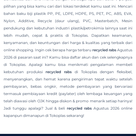
pilihan yang bisa kamu cari dari lokasi terdekat kamu saat ini. Mencari
bahan baku biji plastik PP, PE, LDPE, HDPE, PS, PET, PC, ABS, EVA,
Nylon, Additive, Recycle (daur ulang), PVC, Masterbatch, Mesin
pendukung dan kebutuhan industri plastik/petrokimia lainnya saat ini
lebih mudah, cepat & praktis di Tokoplas. Dapatkan keamanan,
kenyamanan, dan keuntungan dari harga & kualitas yang terbaik dari
online shopping. Ingin cek berapa harga terbaru
recycled rabs
Agustus
2026 di pasaran saat ini? Kamu bisa daftar akun dan cek selengkapnya
di Tokoplas. Apalagi kamu bisa menikmati pengalaman membeli
kebutuhan produksi
recycled rabs
di Tokoplas dengan fleksibel,
menyenangkan, dan hemat karena pengiriman tepat waktu setelah
pembayaran, bebas ongkir, metode pembayaran yang bervariasi
termasuk pembiayaan kredit (paylater) oleh lembaga keuangan yang
telah diawasi oleh OJK hingga diskon & promo menarik setiap harinya!
Jadi tunggu apalagi? Jual & beli
recycled rabs
Agustus 2026 online
kapanpun dimanapun di Tokoplas sekarang!