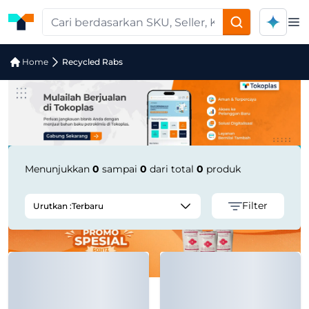
Op
Jual Recycled Rabs | Supplier Terper
Home
Recycled Rabs
Menunjukkan
0
sampai
0
dari total
0
produk
Filter
Urutkan :
Terbaru