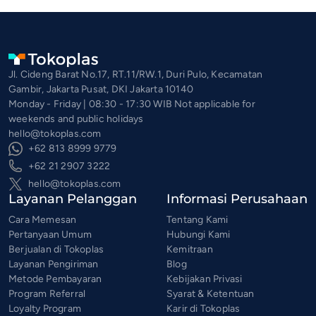
Jl. Cideng Barat No.17, RT.11/RW.1, Duri Pulo, Kecamatan
Gambir, Jakarta Pusat, DKI Jakarta 10140
Monday - Friday | 08:30 - 17:30 WIB Not applicable for
weekends and public holidays
hello@tokoplas.com
+62 813 8999 9779
+62 21 2907 3222
hello@tokoplas.com
Layanan Pelanggan
Informasi Perusahaan
Cara Memesan
Tentang Kami
Pertanyaan Umum
Hubungi Kami
Berjualan di Tokoplas
Kemitraan
Layanan Pengiriman
Blog
Metode Pembayaran
Kebijakan Privasi
Program Referral
Syarat & Ketentuan
Loyalty Program
Karir di Tokoplas