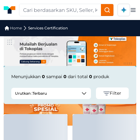
Op
Jual Services Certification | Supplier
Home
Services Certification
Menunjukkan
0
sampai
0
dari total
0
produk
Filter
Urutkan :
Terbaru