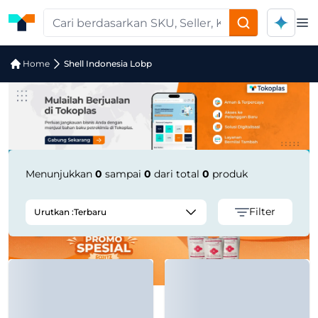
Op
Pencarian Produk "shell-indonesia-lo
Home
Shell Indonesia Lobp
Menunjukkan
0
sampai
0
dari total
0
produk
Filter
Urutkan :
Terbaru