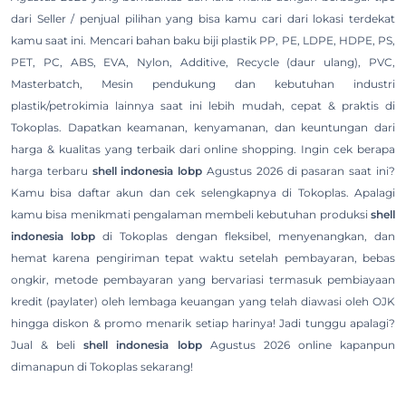
dari Seller / penjual pilihan yang bisa kamu cari dari lokasi terdekat
kamu saat ini. Mencari bahan baku biji plastik PP, PE, LDPE, HDPE, PS,
PET, PC, ABS, EVA, Nylon, Additive, Recycle (daur ulang), PVC,
Masterbatch, Mesin pendukung dan kebutuhan industri
plastik/petrokimia lainnya saat ini lebih mudah, cepat & praktis di
Tokoplas. Dapatkan keamanan, kenyamanan, dan keuntungan dari
harga & kualitas yang terbaik dari online shopping. Ingin cek berapa
harga terbaru
shell indonesia lobp
Agustus 2026 di pasaran saat ini?
Kamu bisa daftar akun dan cek selengkapnya di Tokoplas. Apalagi
kamu bisa menikmati pengalaman membeli kebutuhan produksi
shell
indonesia lobp
di Tokoplas dengan fleksibel, menyenangkan, dan
hemat karena pengiriman tepat waktu setelah pembayaran, bebas
ongkir, metode pembayaran yang bervariasi termasuk pembiayaan
kredit (paylater) oleh lembaga keuangan yang telah diawasi oleh OJK
hingga diskon & promo menarik setiap harinya! Jadi tunggu apalagi?
Jual & beli
shell indonesia lobp
Agustus 2026 online kapanpun
dimanapun di Tokoplas sekarang!