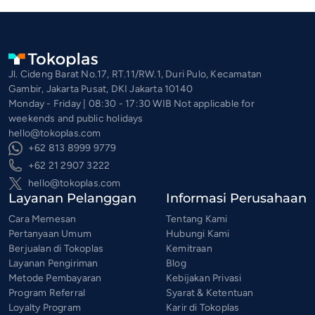
Jl. Cideng Barat No.17, RT.11/RW.1, Duri Pulo, Kecamatan
Gambir, Jakarta Pusat, DKI Jakarta 10140
Monday - Friday | 08:30 - 17:30 WIB Not applicable for
weekends and public holidays
hello@tokoplas.com
+62 813 8999 9779
+62 21 2907 3222
hello@tokoplas.com
Layanan Pelanggan
Informasi Perusahaan
Cara Memesan
Tentang Kami
Pertanyaan Umum
Hubungi Kami
Berjualan di Tokoplas
Kemitraan
Layanan Pengiriman
Blog
Metode Pembayaran
Kebijakan Privasi
Program Referral
Syarat & Ketentuan
Loyalty Program
Karir di Tokoplas