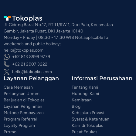
Jl. Cideng Barat No.17, RT.11/RW.1, Duri Pulo, Kecamatan
Gambir, Jakarta Pusat, DKI Jakarta 10140
Monday - Friday | 08:30 - 17:30 WIB Not applicable for
weekends and public holidays
hello@tokoplas.com
+62 813 8999 9779
+62 21 2907 3222
hello@tokoplas.com
Layanan Pelanggan
Informasi Perusahaan
Cara Memesan
Tentang Kami
Pertanyaan Umum
Hubungi Kami
Berjualan di Tokoplas
Kemitraan
Layanan Pengiriman
Blog
Metode Pembayaran
Kebijakan Privasi
Program Referral
Syarat & Ketentuan
Loyalty Program
Karir di Tokoplas
Promo
Pusat Edukasi