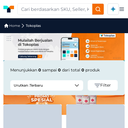
Op
Jual Tokoplas | Supplier Terpercaya
Home
Tokoplas
Menunjukkan
0
sampai
0
dari total
0
produk
Filter
Urutkan :
Terbaru