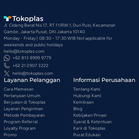
Jl. Cideng Barat No.17, RT.11/RW.1, Duri Pulo, Kecamatan
Gambir, Jakarta Pusat, DKI Jakarta 10140
Monday - Friday | 08:30 - 17:30 WIB Not applicable for
weekends and public holidays
hello@tokoplas.com
+62 813 8999 9779
+62 21 2907 3222
hello@tokoplas.com
Layanan Pelanggan
Informasi Perusahaan
Cara Memesan
Tentang Kami
Pertanyaan Umum
Hubungi Kami
Berjualan di Tokoplas
Kemitraan
Layanan Pengiriman
Blog
Metode Pembayaran
Kebijakan Privasi
Program Referral
Syarat & Ketentuan
Loyalty Program
Karir di Tokoplas
Promo
Pusat Edukasi