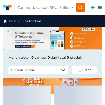
Op
Pencarian Produk "tubs-and-bins." di
Home
Tubs And Bins.
Menunjukkan
0
sampai
0
dari total
0
produk
Filter
Urutkan :
Terbaru