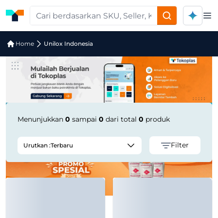
Op
Jual Unilox Indonesia | Supplier Terp
Home
Unilox Indonesia
Menunjukkan
0
sampai
0
dari total
0
produk
Filter
Urutkan :
Terbaru