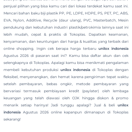
penjual pilihan yang bisa kamu cari dari lokasi terdekat kamu saat ini.
Mencari bahan baku biji plastik PP, PE, LDPE, HDPE, PS, PET, PC, ABS,
EVA, Nylon, Additive, Recycle (daur ulang), PVC, Masterbatch, Mesin
pendukung dan kebutuhan industri plastik/petrokimia lainnya saat ini
lebih mudah, cepat & praktis di Tokoplas. Dapatkan keamanan,
kenyamanan, dan keuntungan dari harga & kualitas yang terbaik dari
online shopping. Ingin cek berapa harga terbaru
unilox indonesia
Agustus 2026 di pasaran saat ini? Kamu bisa daftar akun dan cek
selengkapnya di Tokoplas. Apalagi kamu bisa menikmati pengalaman
membeli kebutuhan produksi
unilox indonesia
di Tokoplas dengan
fleksibel, menyenangkan, dan hemat karena pengiriman tepat waktu
setelah pembayaran, bebas ongkir, metode pembayaran yang
bervariasi termasuk pembiayaan kredit (paylater) oleh lembaga
keuangan yang telah diawasi oleh OJK hingga diskon & promo
menarik setiap harinya! Jadi tunggu apalagi? Jual & beli
unilox
indonesia
Agustus 2026 online kapanpun dimanapun di Tokoplas
sekarang!