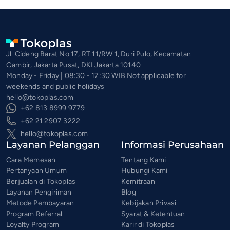
Jl. Cideng Barat No.17, RT.11/RW.1, Duri Pulo, Kecamatan
Gambir, Jakarta Pusat, DKI Jakarta 10140
Monday - Friday | 08:30 - 17:30 WIB Not applicable for
weekends and public holidays
hello@tokoplas.com
+62 813 8999 9779
+62 21 2907 3222
hello@tokoplas.com
Layanan Pelanggan
Informasi Perusahaan
Cara Memesan
Tentang Kami
Pertanyaan Umum
Hubungi Kami
Berjualan di Tokoplas
Kemitraan
Layanan Pengiriman
Blog
Metode Pembayaran
Kebijakan Privasi
Program Referral
Syarat & Ketentuan
Loyalty Program
Karir di Tokoplas