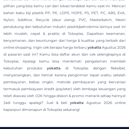
pilihan yang bisa kamu cari dari lokasi terdekat kamu saat ini. Mencari
bahan baku biji plastik PP, PE, LDPE, HDPE, PS, PET, PC, ABS, EVA,
Nylon, Additive, Recycle (daur ulang), PVC, Masterbatch, Mesin
pendukung dan kebutuhan industri plastik/petrokimia lainnya saat ini
lebih mudah, cepat & praktis di Tokoplas. Dapatkan keamanan,
kenyamanan, dan keuntungan dari harga & kualitas yang terbaik dari
online shopping. Ingin cek berapa harga terbaru
yokatta
Agustus 2026
di pasaran saat ini? Kamu bisa daftar akun dan cek selengkapnya di
Tokoplas. Apalagi kamu bisa menikmati pengalaman membeli
kebutuhan produksi
yokatta
di Tokoplas dengan fleksibel,
menyenangkan, dan hemat karena pengiriman tepat waktu setelah
pembayaran, bebas ongkir, metode pembayaran yang bervariasi
termasuk pembiayaan kredit (paylater) oleh lembaga keuangan yang
telah diawasi oleh OJK hingga diskon & promo menarik setiap harinya!
Jadi tunggu apalagi? Jual & beli
yokatta
Agustus 2026 online
kapanpun dimanapun di Tokoplas sekarang!