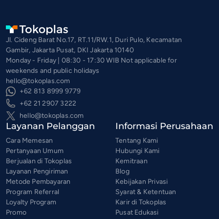
Jl. Cideng Barat No.17, RT.11/RW.1, Duri Pulo, Kecamatan
Gambir, Jakarta Pusat, DKI Jakarta 10140
Monday - Friday | 08:30 - 17:30 WIB Not applicable for
weekends and public holidays
hello@tokoplas.com
+62 813 8999 9779
+62 21 2907 3222
hello@tokoplas.com
Layanan Pelanggan
Informasi Perusahaan
Cara Memesan
Tentang Kami
Pertanyaan Umum
Hubungi Kami
Berjualan di Tokoplas
Kemitraan
Layanan Pengiriman
Blog
Metode Pembayaran
Kebijakan Privasi
Program Referral
Syarat & Ketentuan
Loyalty Program
Karir di Tokoplas
Promo
Pusat Edukasi