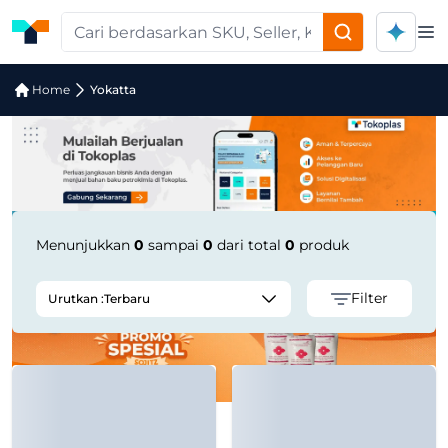
Op
Jual Yokatta | Supplier Terpercaya
Home
Yokatta
Menunjukkan
0
sampai
0
dari total
0
produk
Filter
Urutkan :
Terbaru