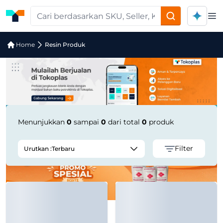
Op
Pencarian Produk "ACOCHEM Universa
Home
Resin Produk
Menunjukkan
0
sampai
0
dari total
0
produk
Filter
Urutkan :
Terbaru