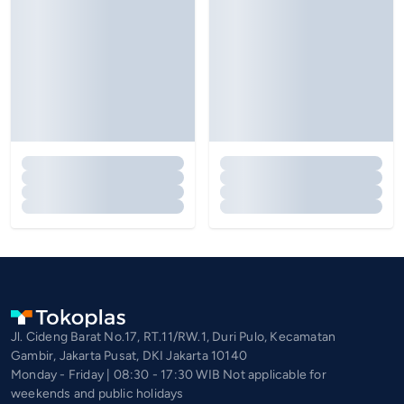
Jl. Cideng Barat No.17, RT.11/RW.1, Duri Pulo, Kecamatan
Gambir, Jakarta Pusat, DKI Jakarta 10140
Monday - Friday | 08:30 - 17:30 WIB Not applicable for
weekends and public holidays