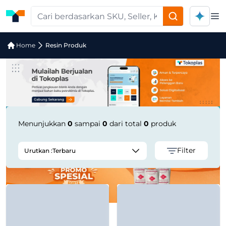
Op
Pencarian Produk "Anti-Fog BOPP for
Home
Resin Produk
Menunjukkan
0
sampai
0
dari total
0
produk
Filter
Urutkan :
Terbaru