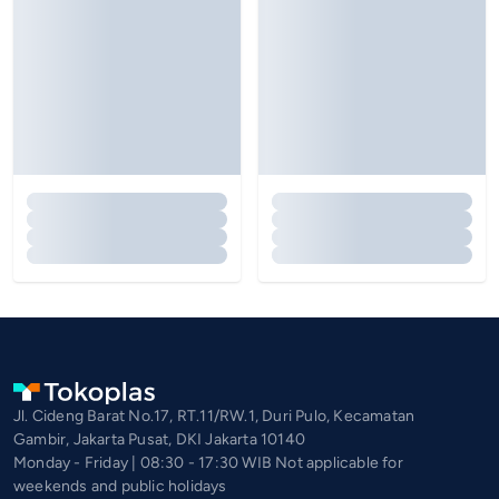
Jl. Cideng Barat No.17, RT.11/RW.1, Duri Pulo, Kecamatan
Gambir, Jakarta Pusat, DKI Jakarta 10140
Monday - Friday | 08:30 - 17:30 WIB Not applicable for
weekends and public holidays