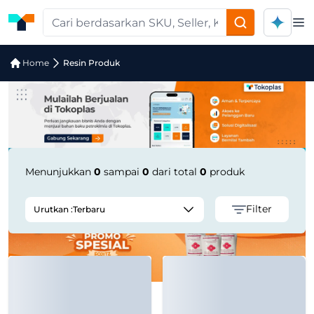
Op
Pencarian Produk "BOPP Printed PP 
Home
Resin Produk
Menunjukkan
0
sampai
0
dari total
0
produk
Filter
Urutkan :
Terbaru