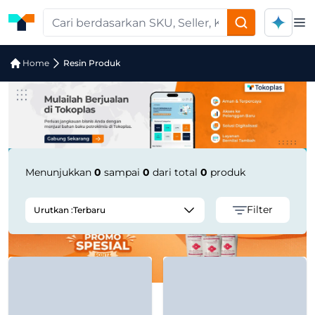
Op
Pencarian Produk "C-PLAST SILVER 90
Home
Resin Produk
Menunjukkan
0
sampai
0
dari total
0
produk
Filter
Urutkan :
Terbaru