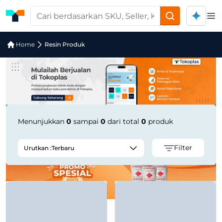
Op
Pencarian Produk "C-PLAST UV Stabili
Home
Resin Produk
Menunjukkan
0
sampai
0
dari total
0
produk
Filter
Urutkan :
Terbaru