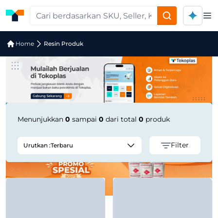
Op
Pencarian Produk "C-PLAST WHITE B
Home
Resin Produk
Menunjukkan
0
sampai
0
dari total
0
produk
Filter
Urutkan :
Terbaru