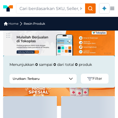
Op
Pencarian Produk "CCP PBT 1200-100
Home
Resin Produk
Menunjukkan
0
sampai
0
dari total
0
produk
Filter
Urutkan :
Terbaru