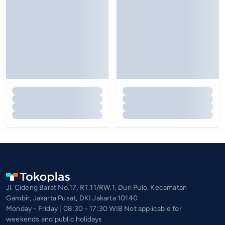
Jl. Cideng Barat No.17, RT.11/RW.1, Duri Pulo, Kecamatan
Gambir, Jakarta Pusat, DKI Jakarta 10140
Monday - Friday | 08:30 - 17:30 WIB Not applicable for
weekends and public holidays