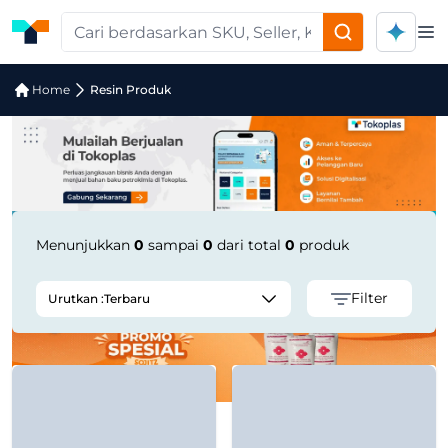
Op
Pencarian Produk "CPP Cast Polyprop
Home
Resin Produk
Menunjukkan
0
sampai
0
dari total
0
produk
Filter
Urutkan :
Terbaru