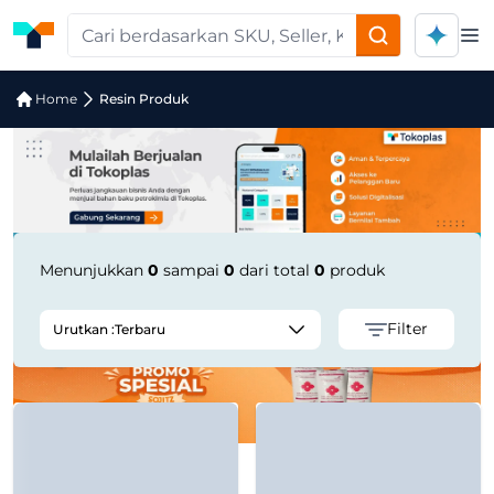
Op
Pencarian Produk "CPP Films (Cast P
Home
Resin Produk
Menunjukkan
0
sampai
0
dari total
0
produk
Filter
Urutkan :
Terbaru