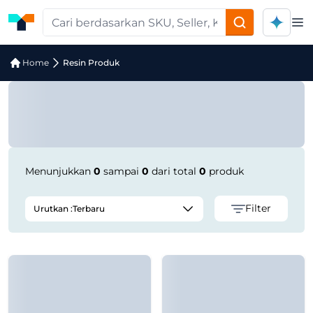
Op
Pencarian Produk "Cabot XP 6640A (hi
Home
Resin Produk
Menunjukkan
0
sampai
0
dari total
0
produk
Filter
Urutkan :
Terbaru