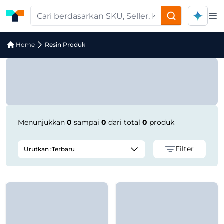
Op
Pencarian Produk "Clear Premium Bu
Home
Resin Produk
Menunjukkan
0
sampai
0
dari total
0
produk
Filter
Urutkan :
Terbaru