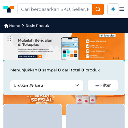
Op
Pencarian Produk "Etilinas LL 0308 S
Home
Resin Produk
Menunjukkan
0
sampai
0
dari total
0
produk
Filter
Urutkan :
Terbaru