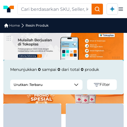
Op
Pencarian Produk "High-Stiffness BOP
Home
Resin Produk
Menunjukkan
0
sampai
0
dari total
0
produk
Filter
Urutkan :
Terbaru