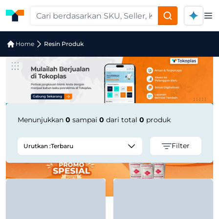
Op
Pencarian Produk "InnoPlus HD5000S
Home
Resin Produk
Menunjukkan
0
sampai
0
dari total
0
produk
Filter
Urutkan :
Terbaru