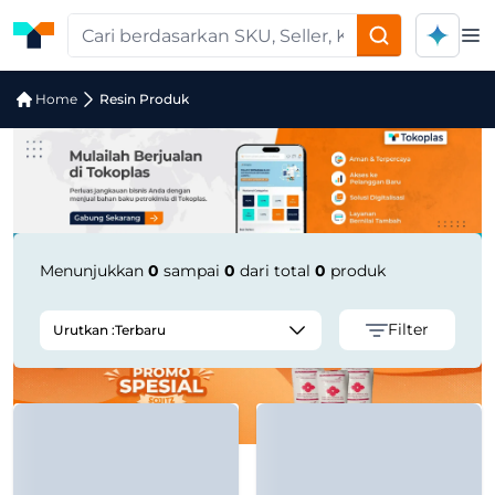
Op
Pencarian Produk "InnoPlus HD6610B
Home
Resin Produk
Menunjukkan
0
sampai
0
dari total
0
produk
Filter
Urutkan :
Terbaru