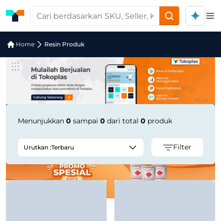
Op
Pencarian Produk "KARUNG PP PUTIH 7
Home
Resin Produk
Menunjukkan
0
sampai
0
dari total
0
produk
Filter
Urutkan :
Terbaru