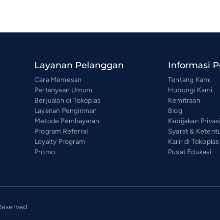
Layanan Pelanggan
Informasi 
Cara Memesan
Tentang Kami
Pertanyaan Umum
Hubungi Kami
Berjualan di Tokoplas
Kemitraan
Layanan Pengiriman
Blog
Metode Pembayaran
Kebijakan Privas
Program Referral
Syarat & Ketent
Loyalty Program
Karir di Tokoplas
Promo
Pusat Edukasi
 Reserved