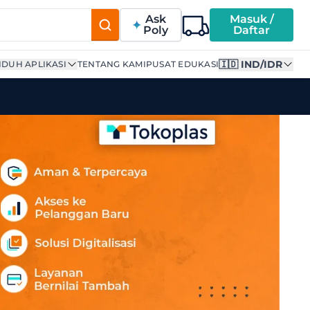
Ask
Masuk /
Poly
Daftar
🇮🇩 IND/IDR
DUH APLIKASI
TENTANG KAMI
PUSAT EDUKASI
variant)" di Tokoplas