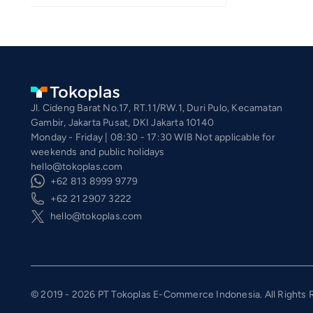
Jl. Cideng Barat No.17, RT.11/RW.1, Duri Pulo, Kecamatan
Gambir, Jakarta Pusat, DKI Jakarta 10140
Monday - Friday | 08:30 - 17:30 WIB Not applicable for
weekends and public holidays
hello@tokoplas.com
+62 813 8999 9779
+62 21 2907 3222
hello@tokoplas.com
© 2019 - 2026 PT Tokoplas E-Commerce Indonesia. All Rights