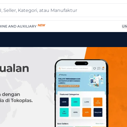
INE AND AUXILIARY
UN
32-PP-Y-135 (higher MFI 