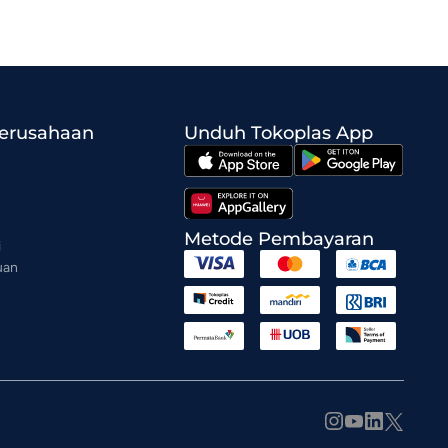
Perusahaan
Unduh Tokoplas App
Metode Pembayaran
i
uan