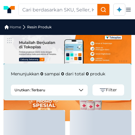
Op
Pencarian Produk "Laminated PP Wov
Home
Resin Produk
Menunjukkan
0
sampai
0
dari total
0
produk
Filter
Urutkan :
Terbaru