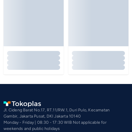
Jl. Cideng Barat No.17, RT.11/RW.1, Duri Pulo, Kecamatan
Gambir, Jakarta Pusat, DKI Jakarta 10140
Monday - Friday | 08:30 - 17:30 WIB Not applicable for
weekends and public holidays