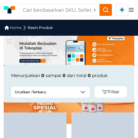
Op
Pencarian Produk "Masterbatch Blue 
Home
Resin Produk
Menunjukkan
0
sampai
0
dari total
0
produk
Filter
Urutkan :
Terbaru