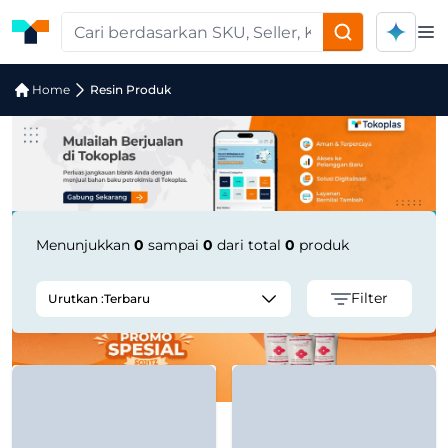
Op
Pencarian Produk "Metallized BOPP F
Home
Resin Produk
Menunjukkan
0
sampai
0
dari total
0
produk
Filter
Urutkan :
Terbaru