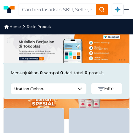
Op
Pencarian Produk "NOVACOTE NC-800 
Home
Resin Produk
Menunjukkan
0
sampai
0
dari total
0
produk
Filter
Urutkan :
Terbaru