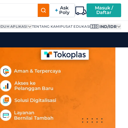
Ask
Masuk /
Poly
Daftar
🇮🇩 IND/IDR
DUH APLIKASI
TENTANG KAMI
PUSAT EDUKASI
ting Adhesives (eco-fr