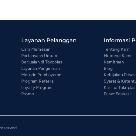
Layanan Pelanggan
Informasi 
Cara Memesan
Tentang Kami
Pertanyaan Umum
Hubungi Kami
Berjualan di Tokoplas
Kemitraan
Layanan Pengiriman
Blog
Metode Pembayaran
Kebijakan Privas
Program Referral
Syarat & Ketent
Loyalty Program
Karir di Tokoplas
Promo
Pusat Edukasi
 Reserved