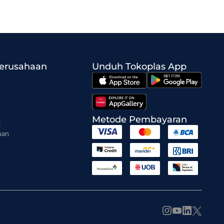
Perusahaan
Unduh Tokoplas App
Metode Pembayaran
i
uan