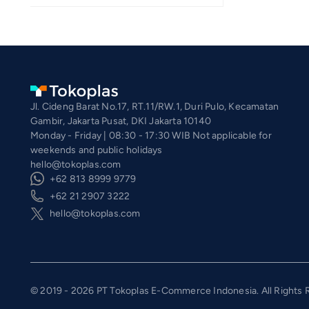
Jl. Cideng Barat No.17, RT.11/RW.1, Duri Pulo, Kecamatan
Gambir, Jakarta Pusat, DKI Jakarta 10140
Monday - Friday | 08:30 - 17:30 WIB Not applicable for
weekends and public holidays
hello@tokoplas.com
+62 813 8999 9779
+62 21 2907 3222
hello@tokoplas.com
© 2019 - 2026 PT Tokoplas E-Commerce Indonesia. All Rights